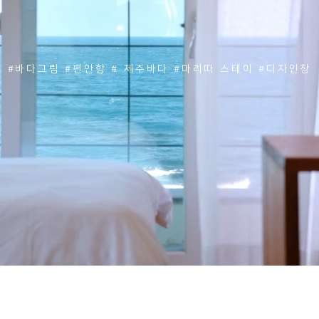
#바다그림 #편안함 # 제주바다 #마리따 스테이 #디자인창